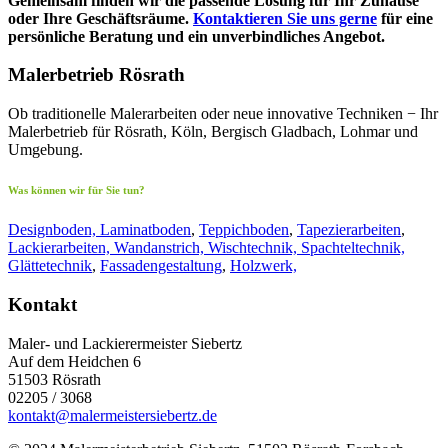
Gemeinsam finden wir die passende Lösung für Ihr Zuhause
oder Ihre Geschäftsräume.
Kontaktieren Sie uns gerne
für eine
persönliche Beratung und ein unverbindliches Angebot.
Malerbetrieb Rösrath
Ob traditionelle Malerarbeiten oder neue innovative Techniken − Ihr
Malerbetrieb für Rösrath, Köln, Bergisch Gladbach, Lohmar und
Umgebung.
Was können wir für Sie tun?
Designboden, Laminatboden
,
Teppichboden
,
Tapezierarbeiten
,
Lackierarbeiten, Wandanstrich, Wischtechnik, Spachteltechnik,
Glättetechnik
,
Fassadengestaltung
,
Holzwerk,
Kontakt
Maler- und Lackierermeister Siebertz
Auf dem Heidchen 6
51503 Rösrath
02205 / 3068
kontakt@malermeistersiebertz.de