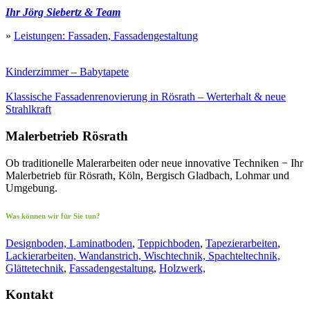
Ihr Jörg Siebertz & Team
»
Leistungen: Fassaden, Fassadengestaltung
Kinderzimmer – Babytapete
Klassische Fassadenrenovierung in Rösrath – Werterhalt & neue
Strahlkraft
Malerbetrieb Rösrath
Ob traditionelle Malerarbeiten oder neue innovative Techniken − Ihr
Malerbetrieb für Rösrath, Köln, Bergisch Gladbach, Lohmar und
Umgebung.
Was können wir für Sie tun?
Designboden, Laminatboden
,
Teppichboden
,
Tapezierarbeiten
,
Lackierarbeiten, Wandanstrich, Wischtechnik, Spachteltechnik,
Glättetechnik
,
Fassadengestaltung
,
Holzwerk,
Kontakt