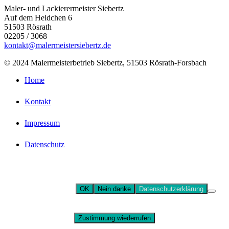
Maler- und Lackierermeister Siebertz
Auf dem Heidchen 6
51503 Rösrath
02205 / 3068
kontakt@malermeistersiebertz.de
© 2024 Malermeisterbetrieb Siebertz, 51503 Rösrath-Forsbach
Home
Kontakt
Impressum
Datenschutz
Diese Website verwendet Cookies für Matomo (Webstatistik).
Wenn Sie die Website weiter nutzen, gehen wir von Ihrem
Einverständnis aus.
OK
Nein danke
Datenschutzerklärung
Sie können Ihre Zustimmung jederzeit widerrufen, indem Sie
den Button „Zustimmung widerrufen“ klicken.
Zustimmung wiederrufen