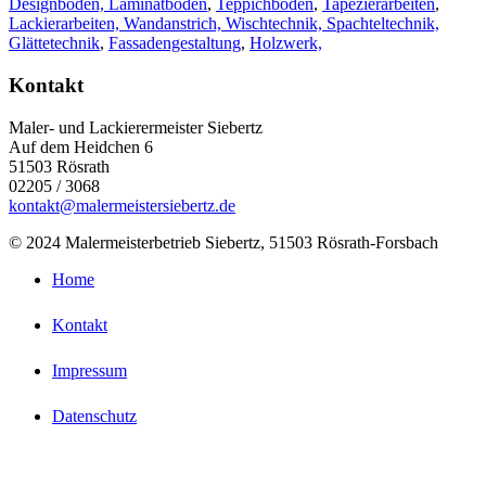
Designboden, Laminatboden
,
Teppichboden
,
Tapezierarbeiten
,
Lackierarbeiten, Wandanstrich, Wischtechnik, Spachteltechnik,
Glättetechnik
,
Fassadengestaltung
,
Holzwerk,
Kontakt
Maler- und Lackierermeister Siebertz
Auf dem Heidchen 6
51503 Rösrath
02205 / 3068
kontakt@malermeistersiebertz.de
© 2024 Malermeisterbetrieb Siebertz, 51503 Rösrath-Forsbach
Home
Kontakt
Impressum
Datenschutz
Diese Website verwendet Cookies für Matomo (Webstatistik).