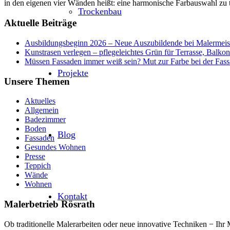
in den eigenen vier Wänden heißt: eine harmonische Farbauswahl zu t
Trockenbau
Aktuelle Beiträge
Ausbildungsbeginn 2026 – Neue Auszubildende bei Malermeiste
Kunstrasen verlegen – pflegeleichtes Grün für Terrasse, Balk
Müssen Fassaden immer weiß sein? Mut zur Farbe bei der Fass
Projekte
Unsere Themen
Aktuelles
Allgemein
Badezimmer
Boden
Blog
Fassaden
Gesundes Wohnen
Presse
Teppich
Wände
Wohnen
Kontakt
Malerbetrieb Rösrath
Ob traditionelle Malerarbeiten oder neue innovative Techniken − Ih