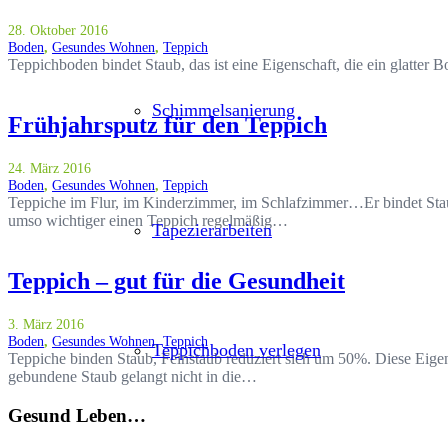
28. Oktober 2016
Boden
,
Gesundes Wohnen
,
Teppich
Teppichboden bindet Staub, das ist eine Eigenschaft, die ein glatter
Schimmelsanierung
Frühjahrsputz für den Teppich
24. März 2016
Boden
,
Gesundes Wohnen
,
Teppich
Teppiche im Flur, im Kinderzimmer, im Schlafzimmer…Er bindet Stau
umso wichtiger einen Teppich regelmäßig…
Tapezierarbeiten
Teppich – gut für die Gesundheit
3. März 2016
Boden
,
Gesundes Wohnen
,
Teppich
Teppichboden verlegen
Teppiche binden Staub, Feinstaub reduziert sich um 50%. Diese Eig
gebundene Staub gelangt nicht in die…
Gesund Leben…