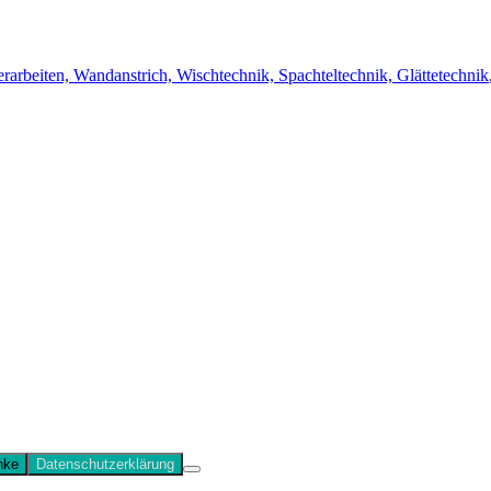
rarbeiten, Wandanstrich, Wischtechnik, Spachteltechnik, Glättetechnik
Wenn Sie die Website weiter
nke
Datenschutzerklärung
ie den Button „Zustimmung