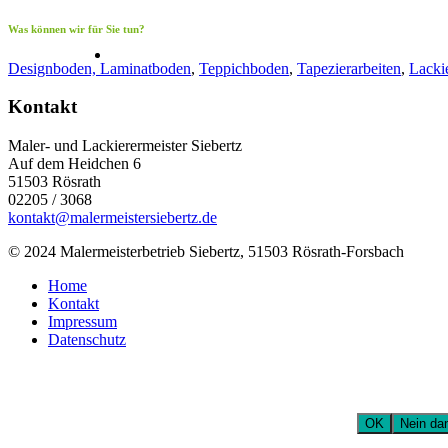
Was können wir für Sie tun?
Designboden, Laminatboden
,
Teppichboden
,
Tapezierarbeiten
,
Lackie
Kontakt
Maler- und Lackierermeister Siebertz
Auf dem Heidchen 6
51503 Rösrath
02205 / 3068
kontakt@malermeistersiebertz.de
© 2024 Malermeisterbetrieb Siebertz, 51503 Rösrath-Forsbach
Home
Kontakt
Impressum
Datenschutz
Diese Website verwendet Cookies für Matomo (Webstatistik). 
nutzen, gehen wir von Ihrem Einverständnis aus.
OK
Nein da
Sie können Ihre Zustimmung jederzeit widerrufen, indem S