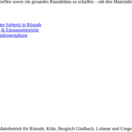
reffen sowie ein gesundes Raumklima zu schaffen – mit den Materialien,
r Siebertz in Rösrath
on & Eingangsbereiche
adengestaltung
r Malerbetrieb für Rösrath, Köln, Bergisch Gladbach, Lohmar und Umg