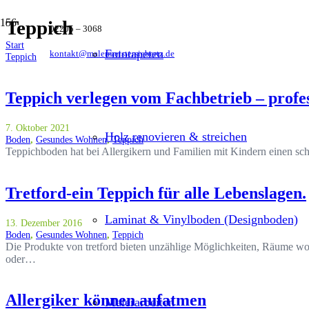
Teppich
02205 – 3068
Start
Fototapeten
kontakt@malermeistersiebertz.de
Teppich
Teppich verlegen vom Fachbetrieb – profess
7. Oktober 2021
Holz renovieren & streichen
Boden
,
Gesundes Wohnen
,
Teppich
Teppichboden hat bei Allergikern und Familien mit Kindern einen schl
Tretford-ein Teppich für alle Lebenslagen.
Laminat & Vinylboden (Designboden)
13. Dezember 2016
Boden
,
Gesundes Wohnen
,
Teppich
Die Produkte von tretford bieten unzählige Möglichkeiten, Räume wohn
oder…
Allergiker können aufatmen
Malerarbeiten