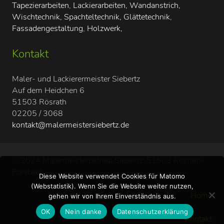
Tapezierarbeiten
,
Lackierarbeiten, Wandanstrich,
Wischtechnik, Spachteltechnik, Glättetechnik
,
Fassadengestaltung
,
Holzwerk,
Kontakt
Maler- und Lackierermeister Siebertz
Auf dem Heidchen 6
51503 Rösrath
02205 / 3068
kontakt@malermeistersiebertz.de
© 2024 Malermeisterbetrieb Siebertz, 51503 Rösrath-
Forsbach
Diese Website verwendet Cookies für Matomo
(Webstatistik). Wenn Sie die Website weiter nutzen,
Home
gehen wir von Ihrem Einverständnis aus.
OK
Nein danke
Datenschutzerklärung
Kontakt